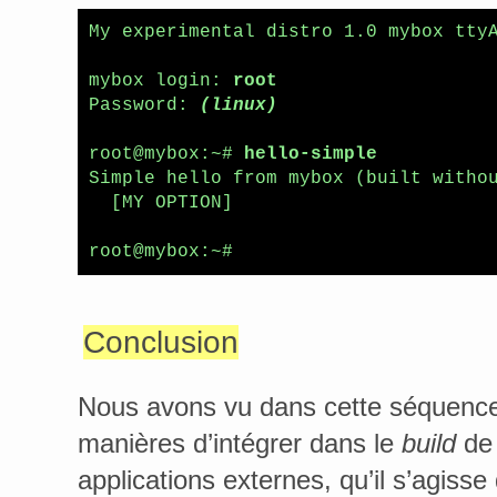
My experimental distro 1.0 mybox ttyA
mybox login: 
root
Password: 
(linux)
root@mybox:~# 
hello-simple 
Simple hello from mybox (built withou
  [MY OPTION]

root@mybox:~# 
Conclusion
Nous avons vu dans cette séquence
manières d’intégrer dans le
build
de 
applications externes, qu’il s’agisse