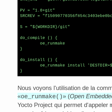
PV = "1.0+git"

SRCREV = "f15090770356f854c3403ebe0bc
S = "${WORKDIR}/git"

do_compile () {

        oe_runmake

}

do_install () {

        oe_runmake install 'DESTDIR=$
Nous voyons l'utilisation de la co
«
» (
Open Embedde
oe_runmake()
Yocto Project qui permet d'appeler