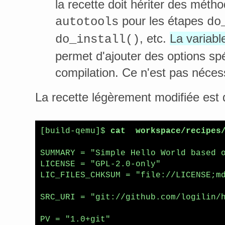
la recette doit hériter des méth
pour les étapes
autotools
do
, etc.
La variabl
do_install()
permet d'ajouter des options spé
compilation. Ce n'est pas nécess
La recette légèrement modifiée est 
[build-qemu]$ 
cat  workspace/recipes
SUMMARY = "Simple Hello World based o
LICENSE = "GPL-2.0-only"

LIC_FILES_CHKSUM = "file://LICENSE;md
SRC_URI = "git://github.com/logilin/h
PV = "1.0+git"
