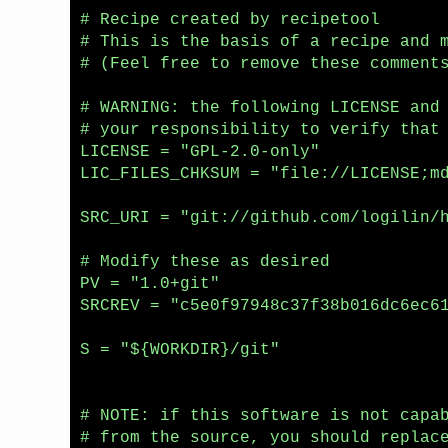
# Recipe created by recipetool

# This is the basis of a recipe and m
# (Feel free to remove these comments
# WARNING: the following LICENSE and 
# your responsibility to verify that 
LICENSE = "GPL-2.0-only"

LIC_FILES_CHKSUM = "file://LICENSE;md
SRC_URI = "git://github.com/logilin/h
# Modify these as desired

PV = "1.0+git"

SRCREV = "c5e0f97948c37f38b016dc6ec61
S = "${WORKDIR}/git"

# NOTE: if this software is not capab
# from the source, you should replace