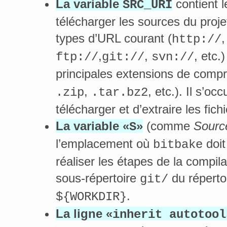
La variable
contient l
SRC_URI
télécharger les sources du proje
types d’URL courant (
http://
,
,
, etc.
ftp://
git://
svn://
principales extensions de compr
,
, etc.). Il s’o
.zip
.tar.bz2
télécharger et d’extraire les fich
La variable «
»
(comme
Sourc
S
l’emplacement où
doit
bitbake
réaliser les étapes de la compilati
sous-répertoire
du répertoi
git/
.
${WORKDIR}
La ligne «
inherit autotool