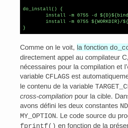
do_install() {

        install -m 0755 -d ${D}${bind
        install -m 0755 ${WORKDIR}/${
}
Comme on le voit,
la fonction
do_c
directement appel au compilateur C,
nécessaires pour la compilation et l’
variable
est automatiqueme
CFLAGS
le contenu de la variable
TARGET_C
cross-compilation
pour la cible. Dan
avons défini les deux constantes
ND
. Le code source du pr
MY_OPTION
en fonction de la prés
fprintf()