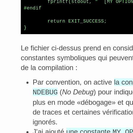
	fprintf(stdout, "  [MY OPTION]\n");

#endif

	return EXIT_SUCCESS;

}
Le fichier ci-dessus prend en consi
constantes symboliques qui peuvent 
de la compilation :
Par convention, on active
la co
(
No Debug
) pour indiq
NDEBUG
plus en mode «débogage» et qu
de traces et certaines vérificati
ignorés.
J'ai ajouté
une constante
MY_O