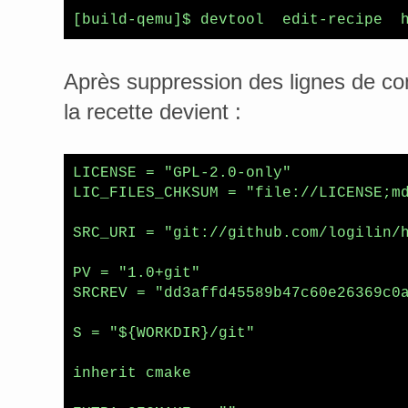
[build-qemu]$ devtool  edit-recipe  
Après suppression des lignes de co
la recette devient :
LICENSE = "GPL-2.0-only"

LIC_FILES_CHKSUM = "file://LICENSE;md
SRC_URI = "git://github.com/logilin/h
PV = "1.0+git"

SRCREV = "dd3affd45589b47c60e26369c0a
S = "${WORKDIR}/git"

inherit cmake
