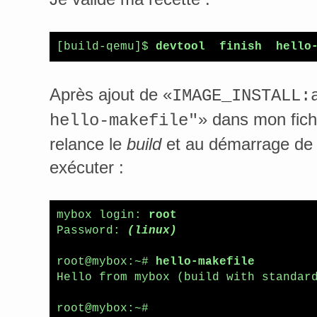
[build-qemu]$ 
devtool  finish  hello
Après ajout de «
IMAGE_INSTALL:
» dans mon fichi
hello-makefile"
relance le
build
et au démarrage de 
exécuter :
mybox login: 
root
Password: 
(linux)
root@mybox:~# 
hello-makefile 
Hello from mybox (build with standard
root@mybox:~# 