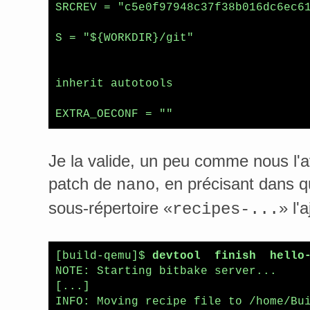
SRCREV = "c5e0f97948c37f38b016dc6ec61
S = "${WORKDIR}/git"

inherit autotools

EXTRA_OECONF = ""
Je la valide, un peu comme nous l'a
patch de
, en précisant dans 
nano
sous-répertoire «
» l'a
recipes-...
[build-qemu]$ 
devtool  finish  hello
NOTE: Starting bitbake server...

[...]

INFO: Moving recipe file to /home/Bui