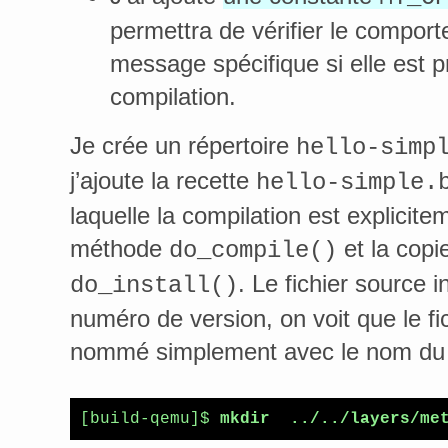
permettra de vérifier le compor
message spécifique si elle est p
compilation.
Je crée un répertoire
hello-simp
j’ajoute la recette
hello-simple.
laquelle la compilation est explicite
méthode
et la copi
do_compile()
. Le fichier source i
do_install()
numéro de version, on voit que le fi
nommé simplement avec le nom d
[build-qemu]$ 
mkdir  ../../layers/me