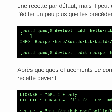
une recette par défaut, mais il peut
l'éditer un peu plus que les précéde
[build-qemu]$ 
devtool  add  hello-ma
[...]

INFO: Recipe /home/Builds/Lab/builds
Après quelques effacements de com
recette devient :
LICENSE = "GPL-2.0-only"

LIC_FILES_CHKSUM = "file://LICENSE;md
SRC_URI = "git://github.com/logilin/h