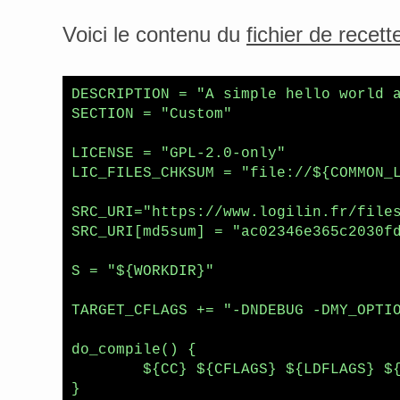
Voici le contenu du
fichier de recett
DESCRIPTION = "A simple hello world a
SECTION = "Custom"

LICENSE = "GPL-2.0-only"

LIC_FILES_CHKSUM = "file://${COMMON_L
SRC_URI="https://www.logilin.fr/files
SRC_URI[md5sum] = "ac02346e365c2030fd
S = "${WORKDIR}"

TARGET_CFLAGS += "-DNDEBUG -DMY_OPTIO
do_compile() {

        ${CC} ${CFLAGS} ${LDFLAGS} ${
}
