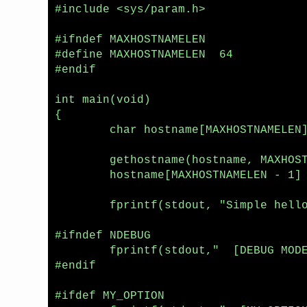
#include <sys/param.h>

#ifndef MAXHOSTNAMELEN

#define MAXHOSTNAMELEN  64

#endif

int main(void)

{

	char hostname[MAXHOSTNAMELEN];

	gethostname(hostname, MAXHOSTNAMELEN);

	hostname[MAXHOSTNAMELEN - 1] = '\0';

	fprintf(stdout, "Simple hello from %s (built without Makefile)\n", hostname);

#ifndef NDEBUG

	fprintf(stdout,"  [DEBUG MODE]\n");

#endif

#ifdef MY_OPTION
