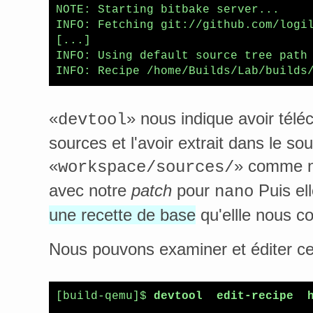
NOTE: Starting bitbake server...

INFO: Fetching git://github.com/logil
[...]

INFO: Using default source tree path 
«
» nous indique avoir tél
devtool
sources et l'avoir extrait dans le so
«
» comme no
workspace/sources/
avec notre
patch
pour
Puis ell
nano
une recette de base
qu'ellle nous con
Nous pouvons examiner et éditer ce
[build-qemu]$ 
devtool  edit-recipe  