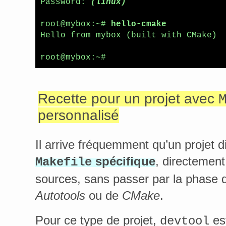
Password: 
(linux)
root@mybox:~# 
hello-cmake
Hello from mybox (built with CMake)

root@mybox:~# 
Recette pour un projet avec
personnalisé
Il arrive fréquemment qu’un projet d
spécifique
, directement
Makefile
sources, sans passer par la phase d
Autotools
ou de
CMake
.
Pour ce type de projet,
es
devtool