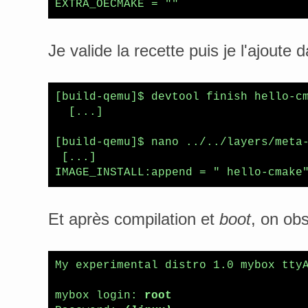
EXTRA_OECMAKE = ""
Je valide la recette puis je l'ajoute
[build-qemu]$ devtool finish hello-cm
  [...]

[build-qemu]$ nano ../../layers/meta-
 [...]

IMAGE_INSTALL:append = " hello-cmake
Et après compilation et
boot
, on obs
My experimental distro 1.0 mybox ttyA
mybox login: 
root