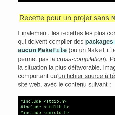
Recette pour un projet sans
Finalement, les recettes les plus c
qui doivent compiler des
packages 
aucun
(ou un
Makefile
Makefil
permet pas la
cross-compilation
). 
la situation la plus défavorable, ima
comportant qu’
un fichier source à t
site web, avec le contenu suivant :
#include <stdio.h>

#include <stdlib.h>

#include <unistd.h>
