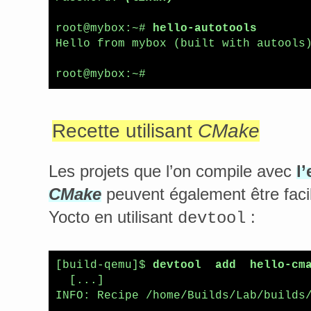
root@mybox:~# 
hello-autotools
Hello from mybox (built with autools)
root@mybox:~# 
Recette utilisant
CMake
Les projets que l’on compile avec
l
CMake
peuvent également être faci
Yocto en utilisant
:
devtool
[build-qemu]$ 
devtool  add  hello-cm
  [...]

INFO: Recipe /home/Builds/Lab/builds