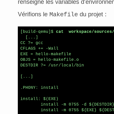
renseigné les variables d'environn
Vérifions le
du projet :
Makefile
[build-qemu]$ 
cat  workspace/sources
  [...]

CC ?= gcc

CFLAGS += -Wall

EXE = hello-makefile

OBJS = hello-makefile.o

DESTDIR ?= /usr/local/bin

[...]

.PHONY: install

install: $(EXE)

	install -m 0755 -d ${DESTDIR}/

	install -m 0755 ${EXE} ${DES