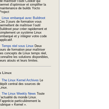
de maîtriser l’outil Cooker qui
permet d’optimiser et simplifier la
maintenance de builds Yocto
Project
Linux embarqué avec Buildroot
Ces 3 jours de formation vous
permettent de maîtriser l’outil
Buildroot pour créer rapidement et
simplement un système Linux
embarqué et y intégrer votre code
applicatif.
Temps réel sous Linux
Deux
jours de formation pour maîtriser
les concepts de Linux temps réel,
connaître les solutions disponibles,
leurs atouts et leurs limites.
s Linux
The Linux Kernel Archives
Le
dépôt central des sources de
Linux.
The Linux Weekly News
Toute
l’actualité du monde Linux.
J’apprécie particulièrement la
rubrique « Kernel ».