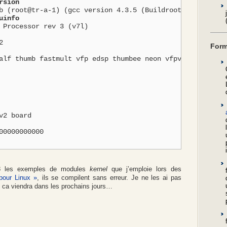
rsion
b (root@tr-a-1) (gcc version 4.3.5 (Buildroot 2010.08) )
uinfo
Form
.38 les exemples de modules
kernel
que j’emploie lors des
 pour Linux »
, ils se compilent sans erreur. Je ne les ai pas
, ca viendra dans les prochains jours…