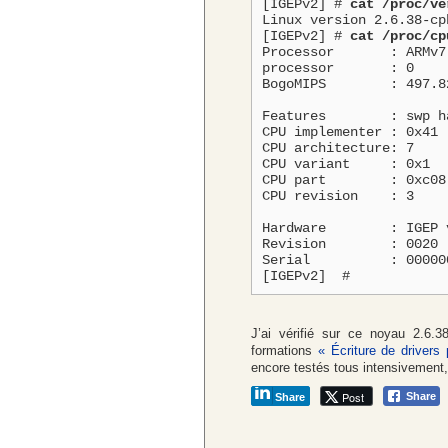
[IGEPv2] # 
cat /proc/ve
Linux version 2.6.38-cp
[IGEPv2] # 
cat /proc/cp
Processor	: ARMv7 Processor rev 3 (v7l)

processor	: 0

BogoMIPS	: 497.82

Features	: swp half thumb fastmult vfp edsp thumbee neon vfpv3

CPU implementer	: 0x41

CPU architecture: 7

CPU variant	: 0x1

CPU part	: 0xc08

CPU revision	: 3

Hardware	: IGEP v2 board

Revision	: 0020

Serial		: 0000000000000000

[IGEPv2]  #
J’ai vérifié sur ce noyau 2.6
formations
« Écriture de drivers
encore testés tous intensivement
Post
Share
Share