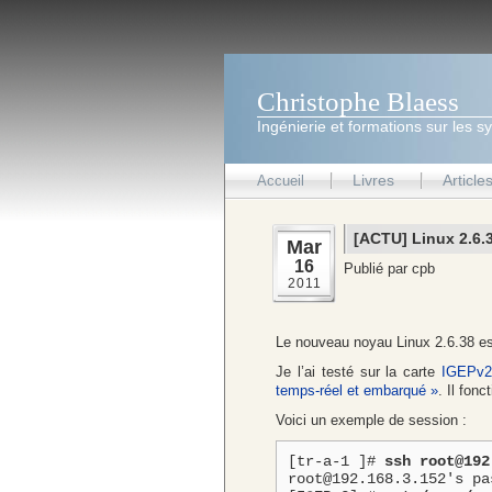
Christophe Blaess
Ingénierie et formations sur les s
Livres
Article
Accueil
[ACTU] Linux 2.6.
Mar
16
Publié par cpb
2011
Le nouveau noyau Linux 2.6.38 es
Je l’ai testé sur la carte
IGEPv
temps-réel et embarqué »
. Il fonc
Voici un exemple de session :
[tr-a-1 ]# 
ssh root@192
root@192.168.3.152's pas