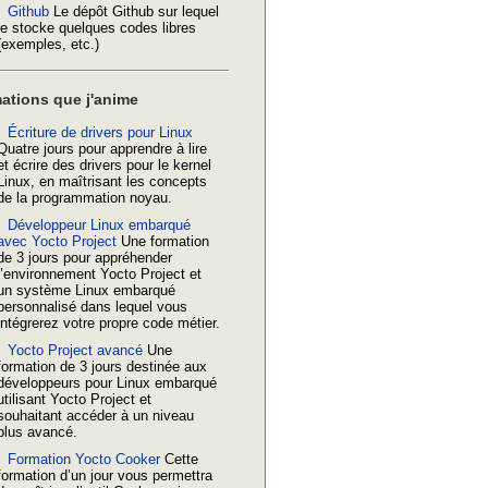
Github
Le dépôt Github sur lequel
 #2 SMP Wed Mar 16 00:49:18 CET 2011

je stocke quelques codes libres
(exemples, etc.)
ations que j'anime
Écriture de drivers pour Linux
Quatre jours pour apprendre à lire
et écrire des drivers pour le kernel
Linux, en maîtrisant les concepts
de la programmation noyau.
Développeur Linux embarqué
avec Yocto Project
Une formation
de 3 jours pour appréhender
l’environnement Yocto Project et
un système Linux embarqué
personnalisé dans lequel vous
intégrerez votre propre code métier.
Yocto Project avancé
Une
formation de 3 jours destinée aux
développeurs pour Linux embarqué
utilisant Yocto Project et
souhaitant accéder à un niveau
plus avancé.
Formation Yocto Cooker
Cette
formation d’un jour vous permettra