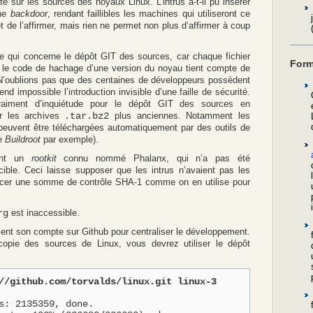
rte sur les sources des noyaux Linux. L’intrus a-t-il pu insérer
une
backdoor
, rendant faillibles les machines qui utiliseront ce
t de l’affirmer, mais rien ne permet non plus d’affirmer à coup
 ce qui concerne le dépôt GIT des sources, car chaque fichier
Form
t le code de hachage d’une version du noyau tient compte de
N’oublions pas que des centaines de développeurs possèdent
nd impossible l’introduction invisible d’une faille de sécurité.
raiment d’inquiétude pour le dépôt GIT des sources en
ur les archives
.tar.bz2
plus anciennes. Notamment les
 peuvent être téléchargées automatiquement par des outils de
pe
Buildroot
par exemple).
sant un
rootkit
connu nommé Phalanx, qui n’a pas été
cible. Ceci laisse supposer que les intrus n’avaient pas les
rcer une somme de contrôle SHA-1 comme on en utilise pour
rg
est inaccessible.
ment son compte sur Github pour centraliser le développement.
copie des sources de Linux, vous devrez utiliser le dépôt
//github.com/torvalds/linux.git linux-3
s: 2135359, done.
