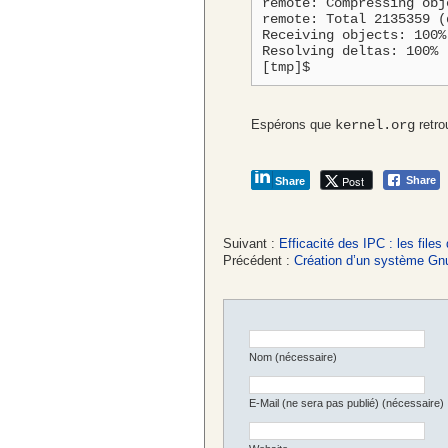
remote: Compressing obj
remote: Total 2135359 (
Receiving objects: 100%
Resolving deltas: 100% 
[tmp]$
Espérons que
kernel.org
retro
Post
Share
Share
Suivant :
Efficacité des IPC : les fil
Précédent :
Création d’un système Gnu
Nom (nécessaire)
E-Mail (ne sera pas publié) (nécessaire)