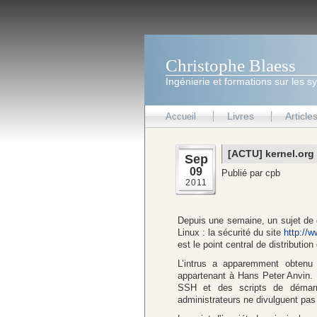
Christophe Blaess
Ingénierie et formations sur les s
Livres
Article
Accueil
[ACTU] kernel.or
Sep
09
Publié par cpb
2011
Depuis une semaine, un sujet de d
Linux : la sécurité du site
http://w
est le point central de distributi
L’intrus a apparemment obtenu 
appartenant à Hans Peter Anvin.
SSH et des scripts de démarra
administrateurs ne divulguent pas 