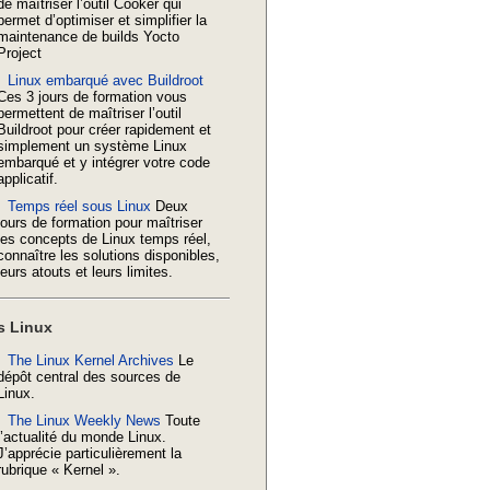
de maîtriser l’outil Cooker qui
permet d’optimiser et simplifier la
maintenance de builds Yocto
Project
Linux embarqué avec Buildroot
Ces 3 jours de formation vous
permettent de maîtriser l’outil
Buildroot pour créer rapidement et
simplement un système Linux
embarqué et y intégrer votre code
applicatif.
Temps réel sous Linux
Deux
jours de formation pour maîtriser
les concepts de Linux temps réel,
connaître les solutions disponibles,
leurs atouts et leurs limites.
s Linux
The Linux Kernel Archives
Le
dépôt central des sources de
Linux.
The Linux Weekly News
Toute
l’actualité du monde Linux.
J’apprécie particulièrement la
rubrique « Kernel ».