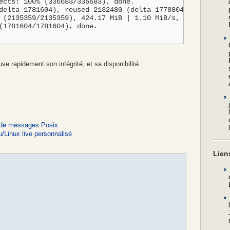
ects: 100% (336683/336683), done.

delta 1781604), reused 2132480 (delta 1778804)

 (2135359/2135359), 424.17 MiB | 1.10 MiB/s, done.

(1781604/1781604), done.

uve rapidement son intégrité, et sa disponibilité…
es de messages Posix
/Linux live personnalisé
Lien