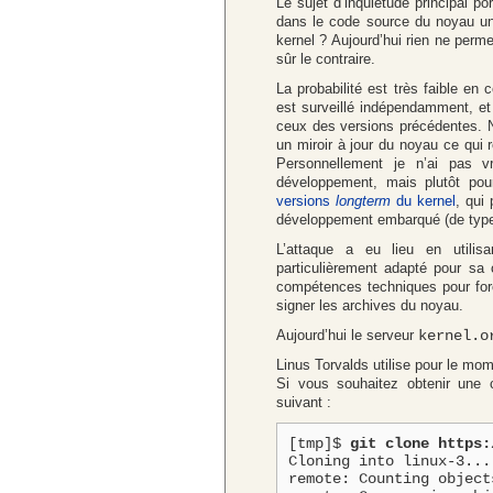
Le sujet d’inquiétude principal po
dans le code source du noyau 
kernel ? Aujourd’hui rien ne perme
sûr le contraire.
La probabilité est très faible en
est surveillé indépendamment, e
ceux des versions précédentes. 
un miroir à jour du noyau ce qui re
Personnellement je n’ai pas v
développement, mais plutôt po
versions
longterm
du kernel
, qui
développement embarqué (de ty
L’attaque a eu lieu en utili
particulièrement adapté pour sa 
compétences techniques pour fo
signer les archives du noyau.
Aujourd’hui le serveur
kernel.o
Linus Torvalds utilise pour le mo
Si vous souhaitez obtenir une 
suivant :
[tmp]$ 
git clone https:
Cloning into linux-3...

remote: Counting object