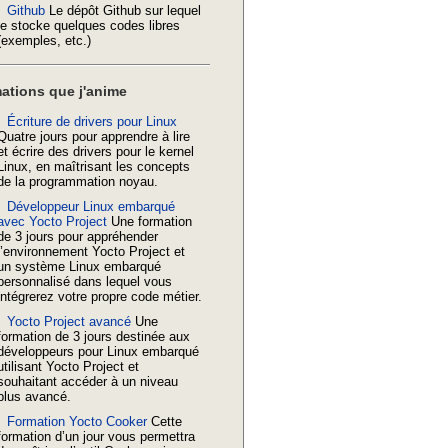
Github
Le dépôt Github sur lequel
je stocke quelques codes libres
(exemples, etc.)
ations que j'anime
Écriture de drivers pour Linux
Quatre jours pour apprendre à lire
et écrire des drivers pour le kernel
Linux, en maîtrisant les concepts
de la programmation noyau.
Développeur Linux embarqué
avec Yocto Project
Une formation
de 3 jours pour appréhender
l’environnement Yocto Project et
un système Linux embarqué
personnalisé dans lequel vous
intégrerez votre propre code métier.
Yocto Project avancé
Une
formation de 3 jours destinée aux
développeurs pour Linux embarqué
utilisant Yocto Project et
souhaitant accéder à un niveau
plus avancé.
Formation Yocto Cooker
Cette
formation d’un jour vous permettra