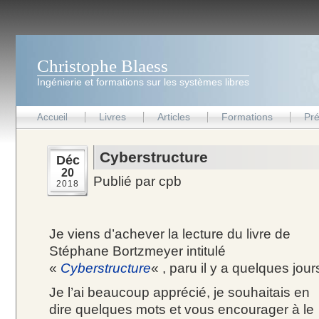
Christophe Blaess
Ingénierie et formations sur les systèmes libres
Livres
Articles
Formations
Pré
Accueil
Cyberstructure
Déc
20
Publié par cpb
2018
Je viens d’achever la lecture du livre de
Stéphane Bortzmeyer intitulé
«
Cyberstructure
« , paru il y a quelques jour
Je l’ai beaucoup apprécié, je souhaitais en
dire quelques mots et vous encourager à le