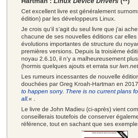
Hartman :
Linux Device Drivers
(**)
Cet excellent livre est généralement surno
édition) par les développeurs Linux.
Je crois qu’il s’agit du seul livre que j’ai achet
chacune de ses nouvelles éditions car elles 
évolutions importantes de structure du noy
premières versions. Depuis la troisième édit
noyau 2.6.10, il n’y a malheureusement plus
(hormis quelques ajouts et errata sur
lwn.ne
Les rumeurs incessantes de nouvelle éditio
douchées par Greg Kroah-Hartman en 2017
to happen sorry. There is no current plans fo
all.
« .
Le livre de John Madieu (ci-après) vient co
conseillerais toutefois de conserver égalem
référence, tout en sachant que ses exempl